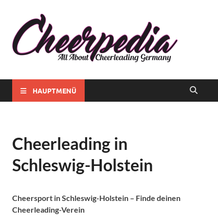
Chee
Alles rund
ums
Chee
Cheerlead
in
in
Deutschla
Deut
HAUPTMENÜ
Cheerleading in
Schleswig-Holstein
Cheersport in Schleswig-Holstein – Finde deinen
Cheerleading-Verein