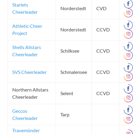
Starlets
Norderstedt
CVD
Cheerleader
Athletic Cheer
Norderstedt
CCVD
Project
Shells Allstars
Schilksee
CCVD
Cheerleader
SVS Cheerleader
Schmalensee
CCVD
Northern Allstars
Selent
CCVD
Cheerleader
Geccos
Tarp
Cheerleader
Travemünder