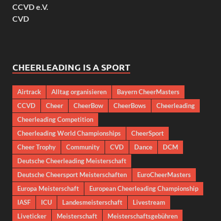
CCVD e.V.
CVD
CHEERLEADING IS A SPORT
Airtrack
Alltag organisieren
Bayern CheerMasters
CCVD
Cheer
CheerBow
CheerBows
Cheerleading
Cheerleading Competition
Cheerleading World Championships
CheerSport
Cheer Trophy
Community
CVD
Dance
DCM
Deutsche Cheerleading Meisterschaft
Deutsche Cheersport Meisterschaften
EuroCheerMasters
Europa Meisterschaft
European Cheerleading Championship
IASF
ICU
Landesmeisterschaft
Livestream
Liveticker
Meisterschaft
Meisterschaftsgebühren