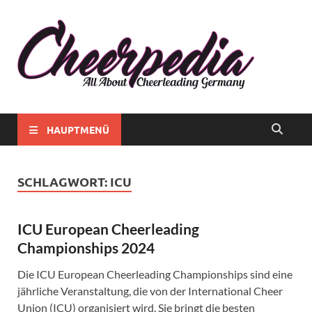
Chee
Alles rund
ums
Chee
Cheerlead
in
in
Deutschla
Deut
HAUPTMENÜ
SCHLAGWORT:
ICU
ICU European Cheerleading
Championships 2024
Die ICU European Cheerleading Championships sind eine
jährliche Veranstaltung, die von der International Cheer
Union (ICU) organisiert wird. Sie bringt die besten