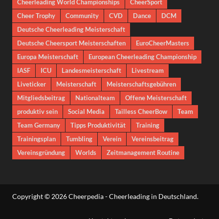
Cheerleading World Championships
CheerSport
Cheer Trophy
Community
CVD
Dance
DCM
Deutsche Cheerleading Meisterschaft
Deutsche Cheersport Meisterschaften
EuroCheerMasters
Europa Meisterschaft
European Cheerleading Championship
IASF
ICU
Landesmeisterschaft
Livestream
Liveticker
Meisterschaft
Meisterschaftsgebühren
Mitgliedsbeitrag
Nationalteam
Offene Meisterschaft
produktiv sein
Social Media
Tailless CheerBow
Team
Team Germany
Tipps Produktivität
Training
Trainingsplan
Tumbling
Verein
Vereinsbeitrag
Vereinsgründung
Worlds
Zeitmanagement Routine
Copyright © 2026
Cheerpedia - Cheerleading in Deutschland
.