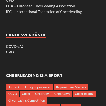
CVD
ECA – European Cheerleading Association
IFC – International Federation of Cheerleading
LANDESVERBÄNDE
CCVD e.V.
CVD
CHEERLEADING IS A SPORT
Airtrack
Alltag organisieren
Bayern CheerMasters
CCVD
Cheer
CheerBow
CheerBows
Cheerleading
Cheerleading Competition