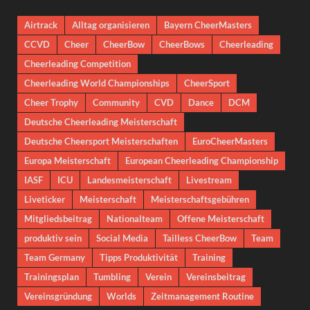
Airtrack
Alltag organisieren
Bayern CheerMasters
CCVD
Cheer
CheerBow
CheerBows
Cheerleading
Cheerleading Competition
Cheerleading World Championships
CheerSport
Cheer Trophy
Community
CVD
Dance
DCM
Deutsche Cheerleading Meisterschaft
Deutsche Cheersport Meisterschaften
EuroCheerMasters
Europa Meisterschaft
European Cheerleading Championship
IASF
ICU
Landesmeisterschaft
Livestream
Liveticker
Meisterschaft
Meisterschaftsgebühren
Mitgliedsbeitrag
Nationalteam
Offene Meisterschaft
produktiv sein
Social Media
Tailless CheerBow
Team
Team Germany
Tipps Produktivität
Training
Trainingsplan
Tumbling
Verein
Vereinsbeitrag
Vereinsgründung
Worlds
Zeitmanagement Routine