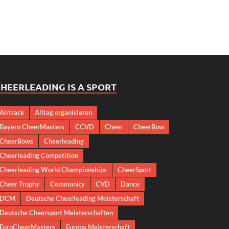
HEERLEADING IS A SPORT
Airtrack
Alltag organisieren
Bayern CheerMasters
CCVD
Cheer
CheerBow
CheerBows
Cheerleading
Cheerleading Competition
Cheerleading World Championships
CheerSport
Cheer Trophy
Community
CVD
Dance
DCM
Deutsche Cheerleading Meisterschaft
Deutsche Cheersport Meisterschaften
EuroCheerMasters
Europa Meisterschaft