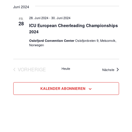
e
D
I
e
C
S
Juni 2024
r
a
H
r
T
E
t
a
E
28. Juni 2024
-
30. Juni 2024
FR.
a
u
n
28
ICU European Cheerleading Championships
m
n
s
2024
w
t
s
Oslofjordveien 9, Melsomvik,
Oslofjord Convention Center
ä
Norwegen
a
t
h
l
l
a
t
e
l
u
VORHERIGE
Heute
Veranstaltu
Nächste
n
VERANSTALTUNGEN
n
t
.
g
u
KALENDER ABONNIEREN
A
n
n
g
s
e
i
c
n
h