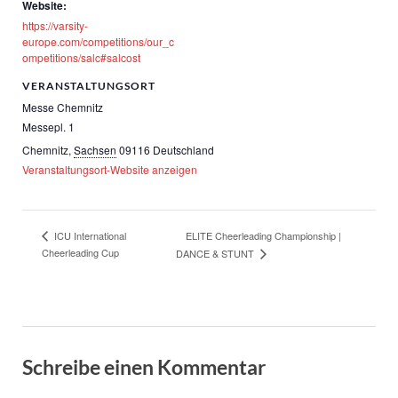
Website:
https://varsity-
europe.com/competitions/our_c
ompetitions/salc#salcost
VERANSTALTUNGSORT
Messe Chemnitz
Messepl. 1
Chemnitz
,
Sachsen
09116
Deutschland
Veranstaltungsort-Website anzeigen
ELITE Cheerleading Championship |
ICU International
Cheerleading Cup
DANCE & STUNT
Schreibe einen Kommentar