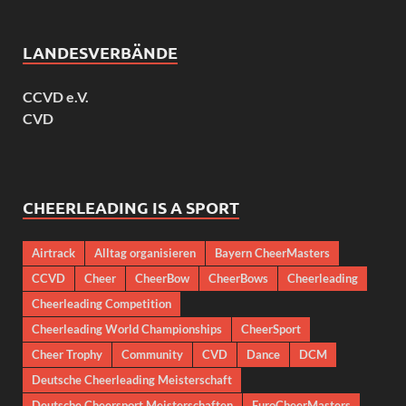
LANDESVERBÄNDE
CCVD e.V.
CVD
CHEERLEADING IS A SPORT
Airtrack
Alltag organisieren
Bayern CheerMasters
CCVD
Cheer
CheerBow
CheerBows
Cheerleading
Cheerleading Competition
Cheerleading World Championships
CheerSport
Cheer Trophy
Community
CVD
Dance
DCM
Deutsche Cheerleading Meisterschaft
Deutsche Cheersport Meisterschaften
EuroCheerMasters