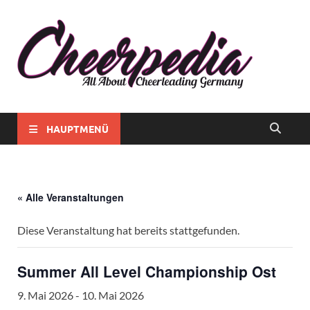
Chee
Alles rund
ums
Chee
Cheerlead
in
in
Deutschla
Deut
HAUPTMENÜ
« Alle Veranstaltungen
Diese Veranstaltung hat bereits stattgefunden.
Summer All Level Championship Ost
9. Mai 2026
-
10. Mai 2026