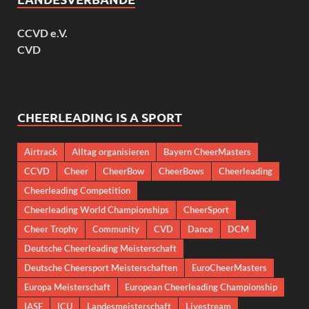
CCVD e.V.
CVD
CHEERLEADING IS A SPORT
Airtrack
Alltag organisieren
Bayern CheerMasters
CCVD
Cheer
CheerBow
CheerBows
Cheerleading
Cheerleading Competition
Cheerleading World Championships
CheerSport
Cheer Trophy
Community
CVD
Dance
DCM
Deutsche Cheerleading Meisterschaft
Deutsche Cheersport Meisterschaften
EuroCheerMasters
Europa Meisterschaft
European Cheerleading Championship
IASF
ICU
Landesmeisterschaft
Livestream