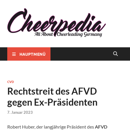
Chee
Alles rund
ums
Chee
Cheerlead
in
in
Deutschla
Deut
HAUPTMENÜ
CVD
Rechtstreit des AFVD
gegen Ex-Präsidenten
7. Januar 2023
Robert Huber, der langjährige Präsident des
AFVD