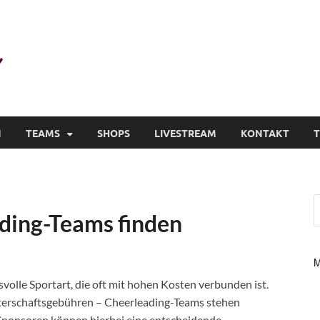
Cheerpedia – Cheerleading in
Alles rund ums Cheerleading in Deutschland
N
TEAMS
SHOPS
LIVESTREAM
KONTAKT
T
ding-Teams finden
M
volle Sportart, die oft mit hohen Kosten verbunden ist.
terschaftsgebühren – Cheerleading-Teams stehen
 Sponsoren können hierbei eine entscheidende