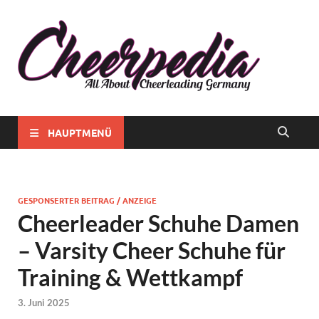
Chee
Alles rund
ums
Chee
Cheerlead
in
in
Deutschla
Deut
HAUPTMENÜ
GESPONSERTER BEITRAG / ANZEIGE
Cheerleader Schuhe Damen
– Varsity Cheer Schuhe für
Training & Wettkampf
3. Juni 2025