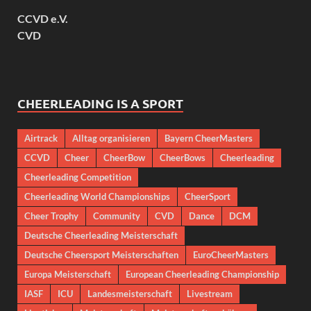
CCVD e.V.
CVD
CHEERLEADING IS A SPORT
Airtrack
Alltag organisieren
Bayern CheerMasters
CCVD
Cheer
CheerBow
CheerBows
Cheerleading
Cheerleading Competition
Cheerleading World Championships
CheerSport
Cheer Trophy
Community
CVD
Dance
DCM
Deutsche Cheerleading Meisterschaft
Deutsche Cheersport Meisterschaften
EuroCheerMasters
Europa Meisterschaft
European Cheerleading Championship
IASF
ICU
Landesmeisterschaft
Livestream