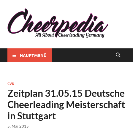
Chee
Alles rund
ums
Chee
Cheerlead
in
in
Deutschla
Deut
HAUPTMENÜ
CVD
Zeitplan 31.05.15 Deutsche
Cheerleading Meisterschaft
in Stuttgart
5. Mai 2015