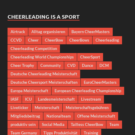
CHEERLEADING IS A SPORT
Airtrack
Alltag organisieren
Bayern CheerMasters
CCVD
Cheer
CheerBow
CheerBows
Cheerleading
Cheerleading Competition
Cheerleading World Championships
CheerSport
Cheer Trophy
Community
CVD
Dance
DCM
Deutsche Cheerleading Meisterschaft
Deutsche Cheersport Meisterschaften
EuroCheerMasters
Europa Meisterschaft
European Cheerleading Championship
IASF
ICU
Landesmeisterschaft
Livestream
Liveticker
Meisterschaft
Meisterschaftsgebühren
Mitgliedsbeitrag
Nationalteam
Offene Meisterschaft
produktiv sein
Social Media
Tailless CheerBow
Team
Team Germany
Tipps Produktivität
Training